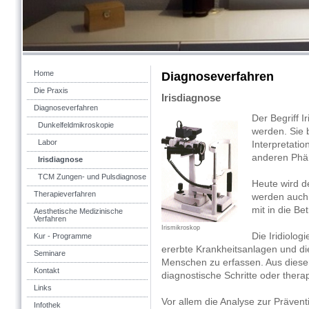
Home
Diagnoseverfahren
Die Praxis
Irisdiagnose
Diagnoseverfahren
Der Begriff I
Dunkelfeldmikroskopie
werden. Sie 
Labor
Interpretati
anderen Phä
Irisdiagnose
TCM Zungen- und Pulsdiagnose
Heute wird de
Therapieverfahren
werden auch 
mit in die B
Aesthetische Medizinische
Verfahren
Irismikroskop
Die Iridiolog
Kur - Programme
ererbte Krankheitsanlagen und die
Seminare
Menschen zu erfassen. Aus diese
Kontakt
diagnostische Schritte oder thera
Links
Vor allem die Analyse zur Prävent
Infothek