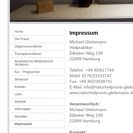
Home
Impressum
Die Praxis
Michael Gleitsmann
Diagnoseverfahren
Heilpraktiker
Eilbeker Weg 199
Therapieverfahren
22089 Hamburg
Aesthetische Medizinische
Verfahren
Telefon: +49 40/617744
Kur - Programme
Mobil: 0176/23103747
Seminare
Fax: +49 40/23938741
E-Mail: info@naturheilpraxis-glei
Kontakt
www.naturheilpraxis-gleitsmann.d
Links
Infothek
Verantwortlich:
Information
Michael Gleitsmann
Eilbeker Weg 199
Aktuelles
22089 Hamburg
Impressum
Kontakt: